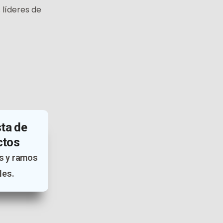
 líderes de
ta de
ctos
as y ramos
les.