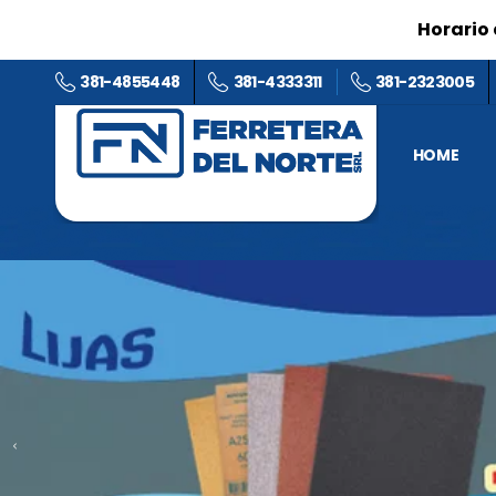
Horario 
381-4855448
381-4333311
381-2323005
HOME