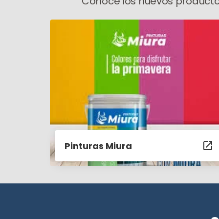
Conocé los nuevos producto
Pinturas Miura