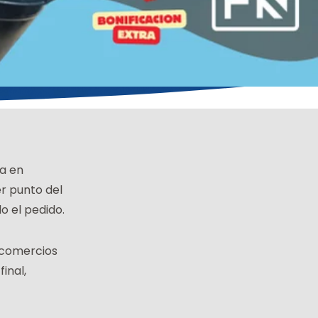
a en
r punto del
o el pedido.
 comercios
inal,