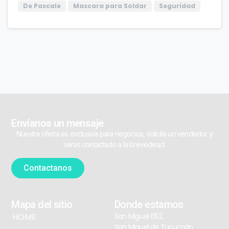
De Pascale
Mascara para Soldar
Seguridad
Envíanos un mensaje
Nuestra oferta es exclusiva para negocios, solicitá un vendedor y
seras contactado a la brevedead.
Contactanos
Mapa del sitio
Donde estamos
HOME
San Miguel 652,
San Miguel de Tucumán,